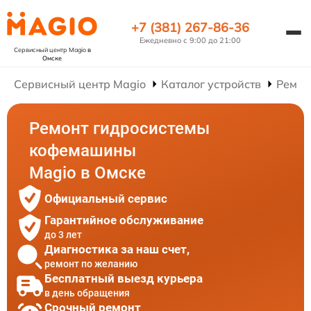
+7 (381) 267-86-36
Ежедневно с 9:00 до 21:00
Сервисный центр Magio
в
Омске
Сервисный центр Magio
Каталог устройств
Ремон
Ремонт гидросистемы
кофемашины
Magio в Омске
Официальный сервис
Гарантийное обслуживание
до 3 лет
Диагностика за наш счет,
ремонт по желанию
Бесплатный выезд курьера
в день обращения
Срочный ремонт