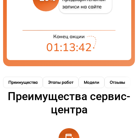
записи на сайте
Конец акции
01:13:41
Преимущества
Этапы работ
Модели
Отзывы
К
Преимущества сервис-
центра